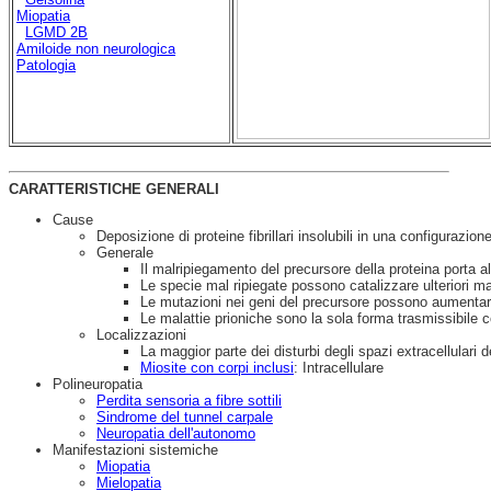
Miopatia
LGMD 2B
Amiloide non neurologica
Patologia
CARATTERISTICHE GENERALI
Cause
Deposizione di proteine fibrillari insolubili in una configurazion
Generale
Il malripiegamento del precursore della proteina porta all
Le specie mal ripiegate possono catalizzare ulteriori ma
Le mutazioni nei geni del precursore possono aumentare
Le malattie prioniche sono la sola forma trasmissibile c
Localizzazioni
La maggior parte dei disturbi degli spazi extracellulari d
Miosite con corpi inclusi
: Intracellulare
Polineuropatia
Perdita sensoria a fibre sottili
Sindrome del tunnel carpale
Neuropatia dell'autonomo
Manifestazioni sistemiche
Miopatia
Mielopatia