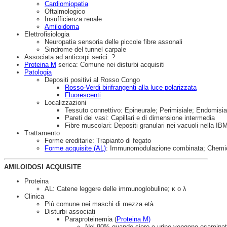
Cardiomiopatia
Oftalmologico
Insufficienza renale
Amiloidoma
Elettrofisiologia
Neuropatia sensoria delle piccole fibre assonali
Sindrome del tunnel carpale
Associata ad anticorpi serici: ?
Proteina M
serica: Comune nei disturbi acquisiti
Patologia
Depositi positivi al Rosso Congo
Rosso-Verdi birifrangenti alla luce polarizzata
Fluorescenti
Localizzazioni
Tessuto connettivo: Epineurale; Perimisiale; Endomisia
Pareti dei vasi: Capillari e di dimensione intermedia
Fibre muscolari: Depositi granulari nei vacuoli nella IB
Trattamento
Forme ereditarie: Trapianto di fegato
Forme acquisite (AL)
: Immunomodulazione combinata; Chemioter
AMILOIDOSI ACQUISITE
Proteina
AL: Catene leggere delle immunoglobuline; κ o λ
Clinica
Più comune nei maschi di mezza età
Disturbi associati
Paraproteinemia (
Proteina M)
Nel 90% quando siero e urine vengono esaminat