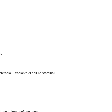
le
M
apia + trapianto di cellule staminali
i con la immunofissazione