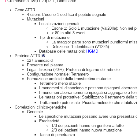
l
Cromosoma 18q11.2-q12.1; Dominante
Gene ATTR
4 esoni: L'esone 1 codifica il peptide segnale
Mutazioni
Localizzazioni generali
Esone 1: Solo 1 mutazione (Val20Ile); Non nel p
> 80 in altri 3 esoni
Tipi di mutazione
La maggior parte sono mutazioni puntiformi mis
Delezione: 1 identificata (V122δ)
Database delle mutazioni:
HGMD
Proteina ATTR
127 aminoacidi
Presente nel plasma
Lega: Tiroxina (20%); Proteina di legame del retinolo
Configurazione normale: Tetramero
Formazione amiloide dalla transtiretina mutante
Tetramero meno stabile
I monomeri si dissociano e possono ripiegarsi aberran
I monomeri aberrantemente ripiegati si aggregano a for
Le mutazioni protettive: Stabilizzano il tetramero della t
Trattamento potenziale: Piccola molecole che stabilizzino
Correlazioni clinico-genetiche
Generale
Le specifiche mutazioni possono avere una presentazion
Ereditarietà
1/3 dei pazienti hanno un genitore affetto
2/3 dei pazienti hanno nuova mutazione
Tasso di penetranza