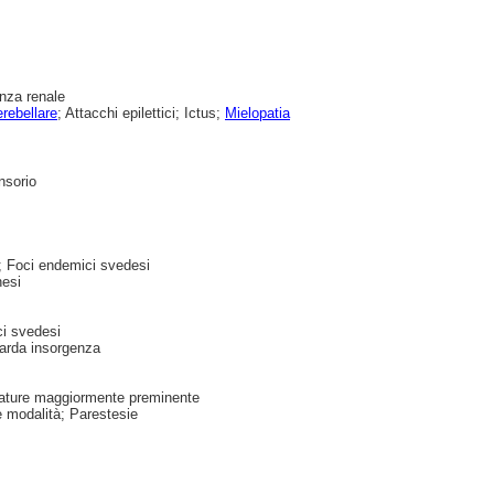
enza renale
rebellare
; Attacchi epilettici; Ictus;
Mielopatia
nsorio
; Foci endemici svedesi
hesi
ci svedesi
tarda insorgenza
rature maggiormente preminente
e modalità; Parestesie