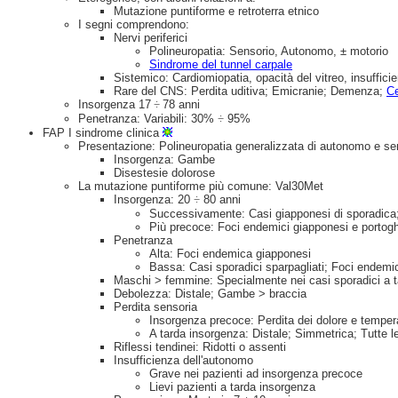
Mutazione puntiforme e retroterra etnico
I segni comprendono:
Nervi periferici
Polineuropatia: Sensorio, Autonomo, ± motorio
Sindrome del tunnel carpale
Sistemico: Cardiomiopatia, opacità del vitreo, insuffici
Rare del CNS: Perdita uditiva; Emicranie; Demenza;
Ce
Insorgenza 17
÷
78 anni
Penetranza: Variabili: 30%
÷
95%
FAP I sindrome clinica
Presentazione: Polineuropatia generalizzata di autonomo e se
Insorgenza: Gambe
Disestesie dolorose
La mutazione puntiforme più comune: Val30Met
Insorgenza: 20
÷
80 anni
Successivamente: Casi giapponesi di sporadica
Più precoce: Foci endemici giapponesi e portog
Penetranza
Alta: Foci endemica giapponesi
Bassa: Casi sporadici sparpagliati; Foci endemi
Maschi > femmine: Specialmente nei casi sporadici a 
Debolezza: Distale; Gambe > braccia
Perdita sensoria
Insorgenza precoce: Perdita dei dolore e tempe
A tarda insorgenza: Distale; Simmetrica; Tutte l
Riflessi tendinei: Ridotti o assenti
Insufficienza dell'autonomo
Grave nei pazienti ad insorgenza precoce
Lievi pazienti a tarda insorgenza