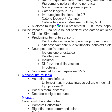
Più comune nella sindrome nefrotica
Meno comune nella polineuropatia
Catena leggera in 1/3
Immunoglobuline intatte in 2/3
Catene leggere λ: AL tipo
Catene leggere κ: Mieloma multiplo; MGUS
Mieloma multiplo
: Può presentarsi 10
÷
81 mesi dopo l
Polineuropatia: Si ha nel 20% dei pazienti con catena amiloid
Distale; Simmetrica
Predominantemente sensoria
Perdita dei dolore e temperature più preminenti
Successivamente può svilupparsi debolezza dis
Neuropatia dell'autonomo
Ipotensione ortostatica
Pupille ipoattive
Ipoidrosi
Disfunzione della vescica
Impotenza
Sindrome del tunnel carpale nel 25%
Mononeurite multipla
Associata con linfoma
Linfonodi ilari, mediastinali, ascellari, e inguinali
IgG proteina M
Pochi sintomi sistemici
Decorso benigno comune
Miopatia
Caratteristiche sistemiche
Porpora: Periorbitale
Rigonfiamento sottomandibolare