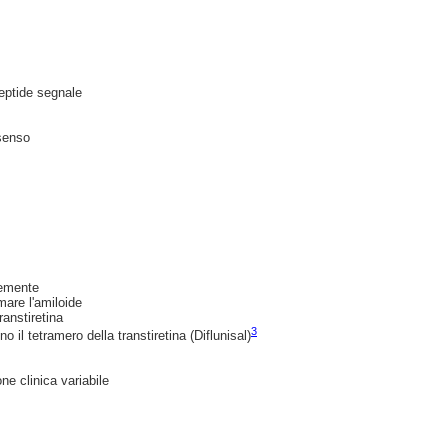
eptide segnale
senso
temente
mare l'amiloide
ranstiretina
3
 il tetramero della transtiretina (Diflunisal)
e clinica variabile