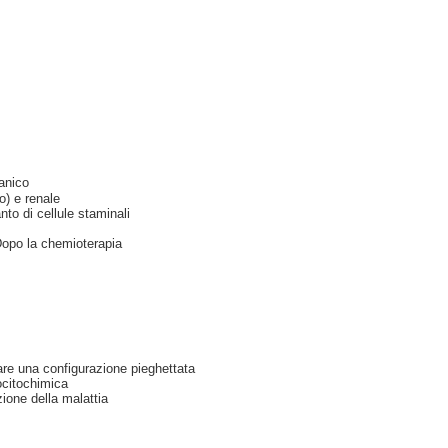
anico
o) e renale
o di cellule staminali
 Dopo la chemioterapia
are una configurazione pieghettata
nocitochimica
zione della malattia