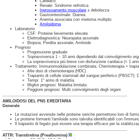
Cardiaco
Renale: Sindrome nefrotica
Ingrossamento muscolare
± debolezza
Gastrointestinale: Diarrea
Anemia associata con mieloma multiplo
Amiloidoma
Laboratorio
CSF: Proteine lievemente elevate
Elettrodiagnostica: Neuropatia assonale
Biopsia: Perdita assonale; Amiloide
Prognosi
Progressione graduale
Sopravvivenza 1
÷
10 anni dipendendo dal coinvolgimento org
La sopravvivenza più breve con disfunzione cardiaca (< 1 ann
Trattamento: Immunomodulazione combinata; Chemioterapia + trapiant
Alte dosi di chemioterapia (HDC)
Trapianto di cellule staminali del sangue periferico (PBSCT):
Tempi: 1° anno di malattia
Miglior prognosi: Malattia limitata
Peggiore prognosi: Multi coinvolgimento degli organi
AMILOIDOSI DEL PNS EREDITARIA
Generale
Le mutazioni avvenute nelle proteine seriche permettono loro di form
Le proteine formanti l'amiloide sono talvolta identificabili con l'immu
Il trapianto di fegato può essere una terapia efficace per la stabilizza
ATTR: Transtiretina (Prealbumina)