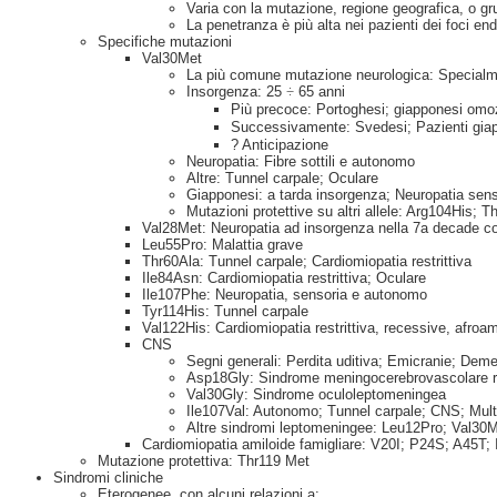
Varia con la mutazione, regione geografica, o gr
La penetranza è più alta nei pazienti dei foci en
Specifiche mutazioni
Val30Met
La più comune mutazione neurologica: Specialme
Insorgenza: 25
÷
65 anni
Più precoce: Portoghesi; giapponesi omo
Successivamente: Svedesi; Pazienti gia
? Anticipazione
Neuropatia: Fibre sottili e autonomo
Altre: Tunnel carpale; Oculare
Giapponesi: a tarda insorgenza; Neuropatia se
Mutazioni protettive su altri allele: Arg104His; 
Val28Met: Neuropatia ad insorgenza nella 7a decade 
Leu55Pro: Malattia grave
Thr60Ala: Tunnel carpale; Cardiomiopatia restrittiva
Ile84Asn: Cardiomiopatia restrittiva; Oculare
Ile107Phe: Neuropatia, sensoria e autonomo
Tyr114His: Tunnel carpale
Val122His: Cardiomiopatia restrittiva, recessive, afroa
CNS
Segni generali: Perdita uditiva; Emicranie; De
Asp18Gly: Sindrome meningocerebrovascolare ri
Val30Gly: Sindrome oculoleptomeningea
Ile107Val: Autonomo; Tunnel carpale; CNS; Multi
Altre sindromi leptomeningee: Leu12Pro; Val30
Cardiomiopatia amiloide famigliare: V20I; P24S; A45T;
Mutazione protettiva: Thr119 Met
Sindromi cliniche
Eterogenee, con alcuni relazioni a: