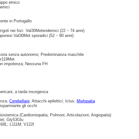
uppo etnico
demici
nte in Portogallo
zigoti nei foci Val30Metendemici (22
÷
74 anni)
pponesi Val30Met sporadici (52
÷
80 anni)
nsoria senza autonomo; Predominanza maschile
Thr119Met
con impotenza; Nessuna FH
mericani, a tarda insorgenza
menza;
Cerebellare
; Attacchi epilettici; Ictus;
Mielopatia
sparmiante gli occhi
sistemica (Cardiomiopatia; Polmoni; Articolazioni; Angiopatia)
Met; Gly53Glu
 I68L; L111M; V122I