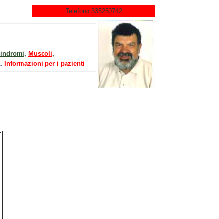
Telefono 335250742
indromi
,
Muscoli
,
a
,
Informazioni per i pazienti