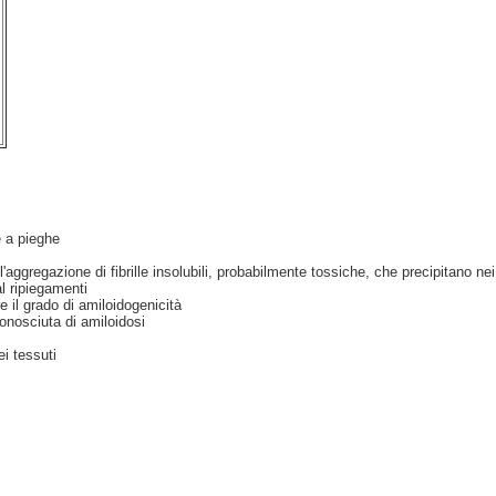
e a pieghe
'aggregazione di fibrille insolubili, probabilmente tossiche, che precipitano nei
l ripiegamenti
 il grado di amiloidogenicità
onosciuta di amiloidosi
ei tessuti