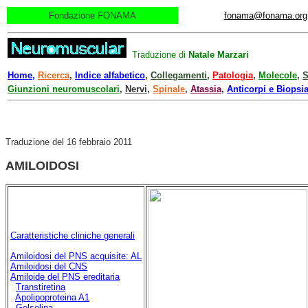
Fondazione FONAMA
fonama@fonama.org
Traduzione di
Natale Marzari
Home
,
Ricerca
,
Indice alfabetico
,
Collegamenti
,
Patologia
,
Molecole
,
S
Giunzioni neuromuscolari
,
Nervi
,
Spinale
,
Atassia
,
Anticorpi e Biopsi
Traduzione del 16 febbraio 2011
AMILOIDOSI
Caratteristiche cliniche generali
Amiloidosi del PNS acquisite: AL
Amiloidosi del CNS
Amiloide del PNS ereditaria
Transtiretina
Apolipoproteina A1
Gelsolina