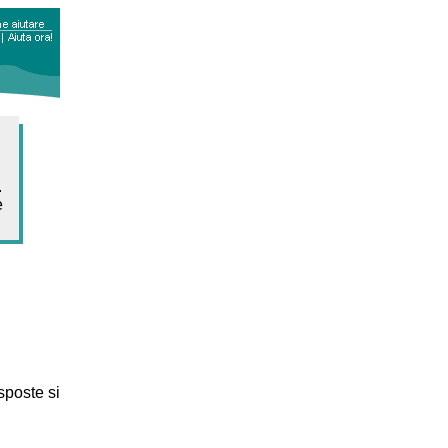
.
e
sposte si