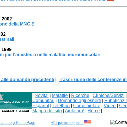
 2002
one della MNGIE
002
estinali
 1999
i per l'anestesia nelle malattie neuromuscolari
 alle domande precedenti
|
Trascrizione delle conferenze in
|
Novita'
|
Malattie
|
Ricerche
|
Cliniche/Servizi
Comunitari
|
Domande agli esperti
|
Pubblicazi
Español
|
Telethon
|
Come aiutare
|
Video
|
Cer
Mappa del sito
|
Aiuta ora!
|
Home
|
nama.org Home Page
Alla pagina originale