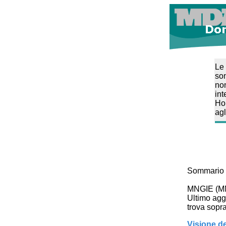
Le 
son
non
int
Ho
agl
Sommario d
MNGIE (M
Ultimo agg
trova sopra 
Visione d