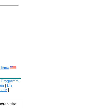
 linea
|
Programmi
oni
|
En
care
|