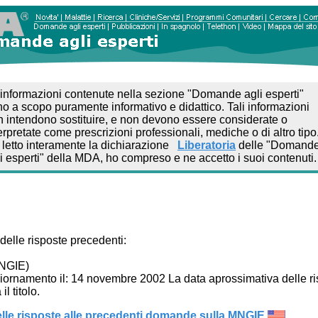
informazioni contenute nella sezione "Domande agli esperti"
o a scopo puramente informativo e didattico. Tali informazioni
 intendono sostituire, e non devono essere considerate o
erpretate come prescrizioni professionali, mediche o di altro tipo
 letto interamente la dichiarazione
Liberatoria
delle "Domand
i esperti" della MDA, ho compreso e ne accetto i suoi contenuti.
elle risposte precedenti:
NGIE)
iornamento il: 14 novembre 2002 La data aprossimativa delle ri
il titolo.
elle risposte alle precedenti domande sulla MNGIE